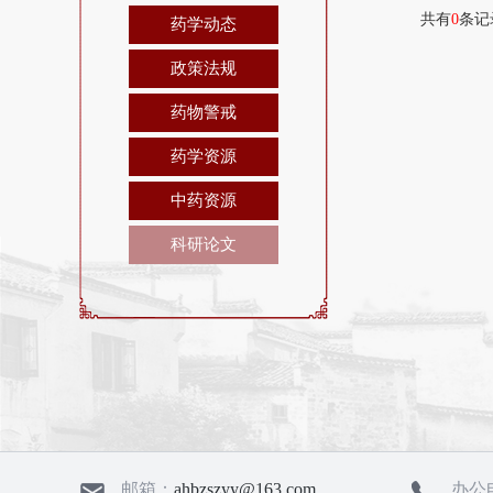
共有
0
条记
药学动态
政策法规
药物警戒
药学资源
中药资源
科研论文
邮箱：
ahbzszyy@163.com
办公