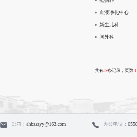
疮疡科
血液净化中心
新生儿科
胸外科
共有
39
条记录，页数
1
邮箱：
ahbzszyy@163.com
办公电话：
055